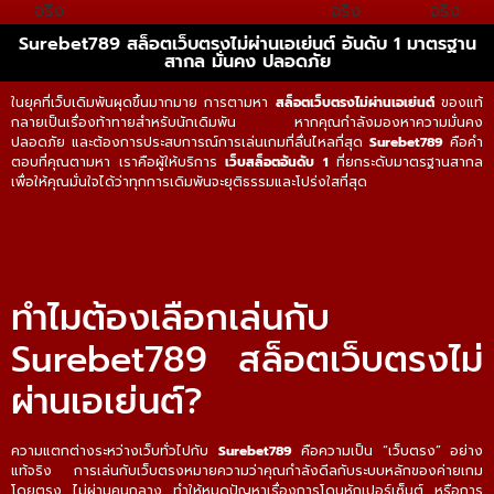
Surebet789 สล็อตเว็บตรงไม่ผ่านเอเย่นต์ อันดับ 1 มาตรฐาน
สากล มั่นคง ปลอดภัย
ในยุคที่เว็บเดิมพันผุดขึ้นมากมาย การตามหา
สล็อตเว็บตรงไม่ผ่านเอเย่นต์
ของแท้
กลายเป็นเรื่องท้าทายสำหรับนักเดิมพัน หากคุณกำลังมองหาความมั่นคง
ปลอดภัย และต้องการประสบการณ์การเล่นเกมที่ลื่นไหลที่สุด
Surebet789
คือคำ
ตอบที่คุณตามหา เราคือผู้ให้บริการ
เว็บสล็อตอันดับ 1
ที่ยกระดับมาตรฐานสากล
เพื่อให้คุณมั่นใจได้ว่าทุกการเดิมพันจะยุติธรรมและโปร่งใสที่สุด
ทำไมต้องเลือกเล่นกับ
Surebet789 สล็อตเว็บตรงไม่
ผ่านเอเย่นต์?
ความแตกต่างระหว่างเว็บทั่วไปกับ
Surebet789
คือความเป็น “เว็บตรง” อย่าง
แท้จริง การเล่นกับเว็บตรงหมายความว่าคุณกำลังดีลกับระบบหลักของค่ายเกม
โดยตรง ไม่ผ่านคนกลาง ทำให้หมดปัญหาเรื่องการโดนหักเปอร์เซ็นต์ หรือการ