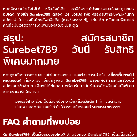
หมดปัญหาเข้าเว็บไม่ได้ หรือลิงก์เสีย เรามีทีมงานโปรแกรมเมอร์คอยดูแลและ
อัปเดต
ทางเข้า Surebet789
ตลอด 24 ชั่วโมง เพื่อให้รองรับการใช้งานผ่านทุก
อุปกรณ์ ไม่ว่าจะเป็นโทรศัพท์มือถือ (iOS/Android), แท็บเล็ต หรือคอมพิวเตอร์
คุณจึงมั่นใจได้ว่าการเดิมพันของคุณจะไม่สะดุด
สรุป: สมัครสมาชิก
Surebet789 วันนี้ รับสิทธิ
พิเศษมากมาย
หากคุณต้องการความสบายใจในการลงทุน และต้องการเล่นกับ
สล็อตเว็บตรงไม่
ผ่านเอเย่นต์
ที่มีความน่าเชื่อถือสูงสุด
Surebet789
พร้อมให้บริการคุณแล้ววันนี้
สมัครสมาชิกง่ายๆ เพียงไม่กี่ขั้นตอน พร้อมรับโปรโมชั่นเครดิตฟรีและโบนัสพิเศษ
สำหรับสมาชิกใหม่ทันที
อย่ารอช้า!
มาร่วมเป็นส่วนหนึ่งกับ
เว็บสล็อตอันดับ 1
ที่การันตีความ
มั่นคง ปลอดภัย และทำกำไรได้จริง สมัครเลยที่
Surebet789.com
FAQ คำถามที่พบบ่อย
Q: Surebet789 เป็นเว็บตรงจริงไหม?
A: จริงครับ Surebet789 เป็นสล็อตเว็บ