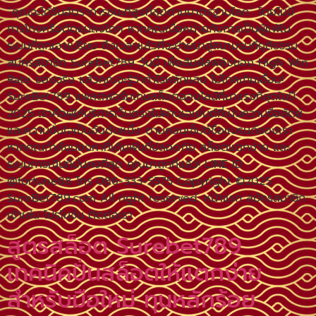
“คุณจะได้รับอัตราการชนะที่สูงที่สุดตามมาตรฐานโลก” โดยไม่มี
การโกงหรือดัดแปลงใดๆ หากคุณเบื่อหน่ายกับการเป็นผู้แพ้ใน
ระบบที่ถูกเอาเปรียบ ถึงเวลาแล้วที่จะย้ายมาสู่สนามรบที่ยุติธรรม
สมัครสมาชิก Surebet789 วันนี้ เพื่อสัมผัสพลังของ High Win
Rate ของจริง แล้วคุณจะรู้ว่ากำไรหลักแสน ไม่ไกลเกินเอื้อม!
SureBet789 แพลตฟอร์มเกมสล็อตออนไลน์ที่มาแรงที่สุดในปี
2025 เราคือผู้ให้บริการเว็บตรงไม่ผ่านเอเย่นต์ที่เน้นความซื่อสัตย์
และความมั่นใจเป็นอันดับหนึ่ง ตามคอนเซ็ปต์ชื่อแบรนด์ของเรา
หากคุณกำลังมองหาที่เดิมพันที่ปลอดภัย สล็อตแตกง่าย และ
ระบบการเงินที่มั่นคงที่สุด คุณมาถูกที่แล้ว! LINE ID :
@fortune88 โทร 086-333-5575 Copyright ©2025
SureBet789.com All right reserved. หน้าแรก สมัครสมาชิก
เข้าเล่น โปรโมชั่น ติดต่อเรา
สูตรสล็อต Surebet789
เทคนิคปั่นสล็อตให้แตกง่าย
สำหรับมือใหม่ ทุนหลักร้อย