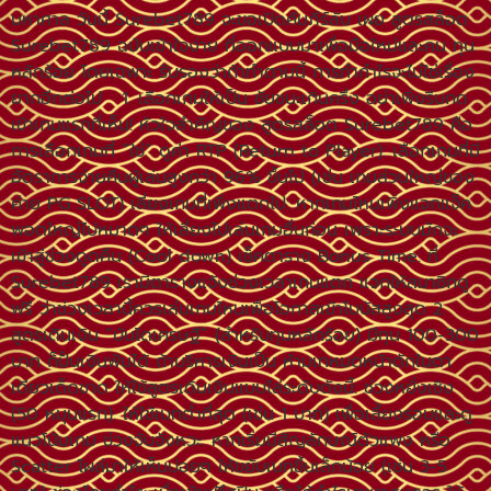
มหาศาล วันนี้ Surebet789 จะขอเปิดคัมภีร์ลับ เผย สูตรสล็อต
Surebet789 ฉบับเข้าใจง่าย ที่ออกแบบมาเพื่อมือใหม่และคน ทุน
หลักร้อย โดยเฉพาะ รับรองว่าถ้าทำตามนี้ การทำกำไรจะไม่ใช่เรื่อง
ยากอีกต่อไป 1. เลือกเกมให้เป็น ชัยชนะเกินครึ่ง อย่าเพิ่งรีบกด
เข้าเกมแรกที่เห็น! หัวใจสำคัญของ สูตรสล็อต Surebet789 คือ
การเลือกเกมที่ “ใช่” ดูค่า RTP (Return to Player): เลือกเกมที่มี
อัตราการจ่ายคืนผู้เล่นสูงกว่า 96% ขึ้นไป (เช่น เกมส่วนใหญ่ของ
ค่าย PG SLOT) เลี่ยงเกมที่เพิ่งแตกไป: หากเกมไหนเพิ่งแจกแจ็ค
พอตใหญ่ไปหมาดๆ ให้เลี่ยงไปเล่นเกมอื่นก่อน เพราะระบบมักจะ
เข้าสู่ช่วงดูดคืน (Cool down) เช็คตาราง Bonus Time: ที่
Surebet789 เรามีตารางแจ้งช่วงเวลาเกมแตก แจกให้สมาชิกดู
ฟรี ว่าช่วงเวลานี้ควรเล่นเกมไหนเพื่อโอกาสเข้าโบนัสสูงสุด 2.
สูตรเดินเงิน “บันไดเศรษฐี” (สำหรับทุนหลักร้อย) มีทุน 100-300
บาท ก็ปั้นเงินพันได้ ถ้าบริหารเงินเป็น ห้ามเทหมดหน้าตักในตา
เดียวเด็ดขาด ให้ใช้สูตรเดินเงินแบบไล่ระดับดังนี้: ช่วงหยั่งเชิง
(50 หมุนแรก): ให้ใช้เบทต่ำที่สุด (เช่น 1 บาท) เพื่อเลี้ยงรอบและดู
แนวโน้มเกม ช่วงจับจังหวะ: หากเริ่มมีสัญลักษณ์ตัวแพง หรือ
Scatter โผล่มาให้เห็นบ่อยๆ ให้ขยับเบทขึ้นเล็กน้อย (เช่น 3-5