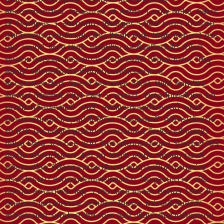
Recommended: Treasures of Aztec, Lucky Neko, Gates
of Olympus 3. สายทุนหนา (Budget 5,000 บาท+) เป้าหมาย:
ล่าแจ็คพอตแตกหลักแสน/ล้าน (High Risk, High Return) ควร
เล่น: เกมที่มี Very High Volatility และซื้อฟรีสปินได้ ทำไม?:
คุณสามารถรับแรงกระแทกจากช่วงเกลือได้ เพื่อรอจังหวะ “Big
Bang” เพียงครั้งเดียวที่คืนทุนบวกกำไรมหาศาล
Recommended: Sweet Bonanza 1000, Wild Bandito,
Mental (Nolimit City) Part 5: บทสรุป… Data ไม่เคยโกหก แต่
คุณต้องเลือกสนามที่ “แฟร์” สถิติและข้อมูลทั้งหมดนี้ จะไม่มี
ความหมายเลยหากคุณนำไปใช้กับ “เว็บเอเย่นต์” ที่มีการปรับแต่ง
ค่า RTP เพราะต่อให้คุณคำนวณมาดีแค่ไหน ก็แพ้ระบบโกงอยู่ดี
ข้อมูล Data Science ชุดนี้ วิเคราะห์จากระบบของ Surebet789
ซึ่งเป็น สล็อตเว็บตรง API แท้ 100% เท่านั้น นี่คือสนามรบที่
ยุติธรรมที่สุด ที่ซึ่งคณิตศาสตร์และความน่าจะเป็นทำงานอย่าง
ตรงไปตรงมา หากคุณต้องการพิสูจน์ว่า “ข้อมูลชนะดวง” เป็น
อย่างไร ลองนำโพย Top 5 เกม และช่วงเวลา Bonus Time ไป
ทดสอบด้วยตัวคุณเอง อย่าเชื่อคำโฆษณา แต่จงเชื่อในสถิติ!
สมัครสมาชิก Surebet789.com วันนี้ เพื่อเข้าถึงฐานข้อมูลเกม