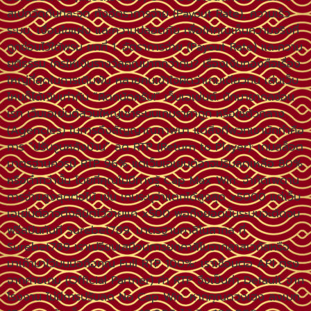
สเปกวัดกันทีละจุด ทั้งอัตราการจ่าย (Payout Rate), ความเร็ว
ระบบ, เงื่อนไขแฝง และความปลอดภัย เพื่อให้คุณเห็นความจริงที่
ถูกซ่อนไว้ใต้พรม ยกที่ 1: อัตราการจ่าย (Payout Rate) และความ
ยุติธรรม ใครให้เงินรางวัลคุณมากกว่ากัน? เรื่องเงินทองคือเรื่อง
ใหญ่ที่สุดในการเดิมพัน หลายคนเข้าใจผิดว่าเกมเดียวกัน เล่นเว็บ
ไหนก็ได้เงินเท่ากัน “ผิดถนัดครับ!” เว็บเอเย่นต์: นักมายากลซ่อน
เรท เว็บเอเย่นต์ส่วนใหญ่เช่าระบบเกมราคาถูก หรือใช้ตัวกลาง
(Agencies) ในการดึงสัญญาณภาพมา แต่สิ่งที่พวกเขามักทำคือ
การ “ปรับจูนหลังบ้าน” ลด RTP (Return to Player): เกมสล็อต
มาตรฐานควรมี RTP 96% แต่เว็บเอเย่นต์อาจปรับลดเหลือ 80%
หรือต่ำกว่านั้น โดยที่คุณไม่มีทางรู้ Cap Max Win: จำกัดเพดาน
การจ่ายสูงสุดต่อไม้ เช่น เกมระบุว่าแตกได้สูงสุด x5000 แต่เว็บ
เอเย่นต์อาจตั้งลิมิตไว้จ่ายแค่ x500 พอถึงยอดนั้นระบบจะตัดจบ
ฟรีสปินทันที Surebet789: มาตรฐานคาสิโนสากล ที่
Surebet789 เราเปรียบเสมือนการยกคาสิโนจากลาสเวกัสหรือ
มาเก๊ามาไว้บนมือถือคุณ Full RTP 100%: เราเชื่อมต่อ API ตรง
จากค่ายเกม (Official Partner) ค่า RTP จึงเป็นค่า Default จาก
โรงงาน ไม่มีการปรับลด No Cap Win: หากคุณดวงเฮง ลงเบท