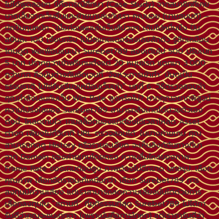
ไม่ได้พูดลอยๆ นี่คือกรณีศึกษา (Case Study) จากสมาชิกที่เคย
บาดเจ็บจากเว็บอื่นและย้ายมาเล่นกับเรา คุณบอย (นามสมมติ) –
นักปั่นทุนหนัก “เมื่อก่อนผมเล่นเว็บสีม่วงๆ เติมไปหมื่นนึง ปั่น
สปินละ 100 เงียบกริบ ไม่มีสแกตเตอร์ลงเลยสักตัว รู้สึกเหมือน
โดนดูด พอเพื่อนแนะนำ Surebet789 ลองเติมไป 500 ปรับเบท
5 บาท ปรากฏว่าเข้าฟรีเกมตั้งแต่ 20 หมุนแรก แตกมา 3,000
กว่าบาท คือมันต่างกันชัดเจนที่ ‘จังหวะการเข้าทำ’ มันดูเป็น
ธรรมชาติ ไม่ใช่กินเรียบเหมือนเว็บเก่า” บทที่ 6: วิธีตรวจสอบว่า
คุณกำลังเล่นกับเว็บ Win Rate สูงหรือไม่? หากคุณอยากพิสูจน์
ความโปร่งใสของ Surebet789 สามารถสังเกตได้ด้วยตัวเอง
ดังนี้: โหลดเกมไว: เกมสล็อตของแท้ต้องใช้เวลาโหลด Asset
ต่างๆ เพียงไม่กี่วินาที URL ตรวจสอบได้: ในบางค่ายเกม คุณ
สามารถกดดู History หรือรายละเอียด จะเห็นลิงก์ต้นทางที่มา
จาก Domain ของค่ายเกมโดยตรง ความลื่นไหลของภาพ:
Frame Rate ของเกมต้องสูง ภาพต้องไม่ฉีกขาด บทสรุป: เลือก
คุณภาพ เลือกอัตราชนะที่เหนือกว่า เลือก Surebet789 การ
ลงทุนมีความเสี่ยง แต่เราสามารถลดความเสี่ยงนั้นได้ด้วยการ
เลือกลงทุนใน “สถานที่” ที่ยุติธรรมที่สุด Surebet789 ไม่ได้กา
รันตีว่าคุณจะชนะทุกตา (เพราะนั่นคือการโกหก) แต่เราการันตีว่า