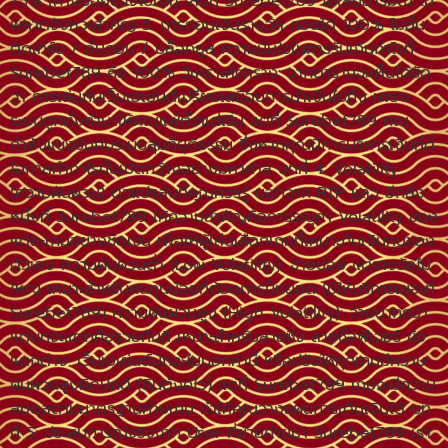
75% (ค้างบ่อยช่วงโบนัส) เล่นที่ Surebet789 ไม่เสียอารมณ์ ไม่
พลาดจังหวะสำคัญ 5. การถอนเงินรางวัล ถอนได้ 100% ไม่อั้น
ติดเทิร์น / อั้นถอน / บล็อคยูส ความมั่นใจในการรับเงินกำไรที่
Surebet789 คือ 100% วิเคราะห์ตาราง: จากตารางจะเห็นได้ชัด
ว่า การเล่นกับเว็บเอเย่นต์เปรียบเสมือนการนำเงินไปทิ้ง เพราะ
ระบบถูกตั้งค่ามาให้คุณแพ้ตั้งแต่เริ่ม แต่ที่ Surebet789 คุณ
กำลังแข่งขันกับระบบสุ่มที่ยุติธรรม ซึ่งหากคุณมีการบริหารเงินที่ดี
โอกาสทำกำไรนั้นเปิดกว้างอย่างมหาศาล บทที่ 4: Volatility
(ความผันผวน) ตัวแปรลับที่คุณควรรู้ นอกจาก RTP แล้ว อีกสิ่ง
หนึ่งที่ Surebet789 ให้ความสำคัญคือการระบุค่า Volatility ของ
แต่ละเกมอย่างชัดเจน เพื่อให้ผู้เล่นเลือกเกมที่เหมาะกับเงินทุนของ
ตัวเอง ความผันผวนต่ำ (Low Volatility): จ่ายบ่อย แต่รางวัลไม่
ใหญ่ เหมาะสำหรับคนทุนน้อยที่ต้องการปั้นยอด (มีให้บริการเยอะที่
Surebet789) ความผันผวนสูง (High Volatility): จ่ายยากกว่า
แต่บทจะแตกคือรวยทันที เหมาะสำหรับสายซิ่ง สายซื้อฟีเจอร์ ข้อ
แตกต่าง: เว็บเอเย่นต์มักจะไม่บอกค่านี้ หรือปรับให้ทุกเกมมีความ
ผันผวนสูงผิดปกติ (กินตังค์ไว) แต่ที่ Surebet789 เกมจะมีความ
สมดุลตามมาตรฐานค่ายเกม ทำให้คุณวางแผนการเดินเงินได้ บท
ที่ 5: ประสบการณ์จริงจาก User ที่ย้ายค่ายมา Surebet789 เรา