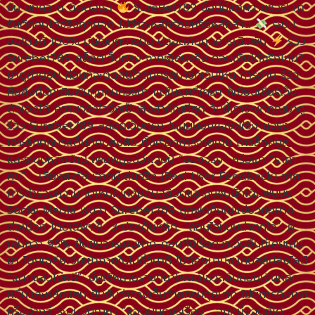
ชั่น บทความ ติดต่อเรา
SureBet789 ชื่อนี้มีแต่ความชัวร์! กา
รันตีถอนได้จริงทุกยอด ไม่ว่าจะหลักร้อยหรือหลักล้าน
ระบบ
ออโต้แท้ 100% มั่นใจทุกการปั่น ปลอดภัยทุกการเดิมพัน
รีวิว
Surebet789 สล็อตเว็บตรง จากผู้เล่นจริง ถอนเงินได้จริงไหม?
มาดูคำตอบ ก่อนที่จะตัดสินใจสมัครสมาชิกเว็บไหน การอ่าน รีวิว
คือสิ่งที่นักเดิมพันทุกคนควรทำ แต่ในยุคที่ใครๆ ก็เขียนเชียร์เว็บ
ตัวเองได้ ความจริงใจจึงเป็นสิ่งสำคัญที่สุด วันนี้เราจะพาคุณมาดู
รีวิว Surebet789 สล็อตเว็บตรง ในมุมมองของผู้ใช้งานจริง
เจาะลึกทุกประเด็นที่คนสงสัย ทั้งเรื่องการจ่ายเงิน การล็อคยูส
และระบบหลังบ้าน เพื่อพิสูจน์ว่าเว็บนี้ “ของจริง” หรือแค่ “ราคา
คุย” เสียงสะท้อนจากผู้เล่นจริง (Real User Feedback) จาก
การสำรวจความคิดเห็นในกลุ่มลับสล็อตและชุมชนนักเดิมพันบน
Social Media พบว่า Surebet789 ถูกพูดถึงในแง่บวกอย่าง
ต่อเนื่อง โดยเฉพาะใน 3 ประเด็นหลัก: “ถอนไวแบบน่าตกใจ”: ผู้
เล่นกว่า 95% ยืนยันว่าระบบฝาก-ถอนที่นี่เร็วกว่าเว็บอื่นที่เคยเล่น
มา โดยเฉลี่ยเงินเข้าภายในไม่กี่วินาที ไม่ต้องมานั่งแคปสลิปส่งไลน์
“แตกแล้วไม่หนี”: มีผู้ใช้หลายรายที่มาโพสต์โชว์สลิปถอนเงินหลัก
หมื่นและหลักแสน ยืนยันว่าทางเว็บจ่ายครบทุกบาท ไม่มีการดึงเชง
หรืออ้างว่าระบบมีปัญหา “แอดมินคุยรู้เรื่อง”: อีกหนึ่งจุดที่ได้