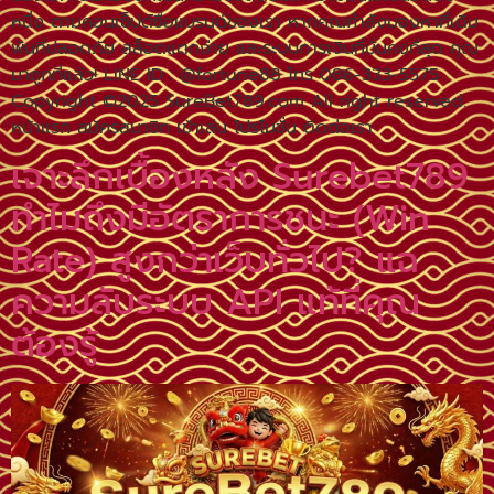
หนึ่ง ตามคอนเซ็ปต์ชื่อแบรนด์ของเรา หากคุณกำลังมองหาที่เดิม
พันที่ปลอดภัย สล็อตแตกง่าย และระบบการเงินที่มั่นคงที่สุด คุณ
มาถูกที่แล้ว! LINE ID : @fortune88 โทร 086-333-5575
Copyright ©2025 SureBet789.com All right reserved.
หน้าแรก สมัครสมาชิก เข้าเล่น โปรโมชั่น ติดต่อเรา
เจาะลึกเบื้องหลัง Surebet789
ทำไมถึงมีอัตราการชนะ (Win
Rate) สูงกว่าเว็บทั่วไป? แฉ
ความลับระบบ API แท้ที่คุณ
ต้องรู้