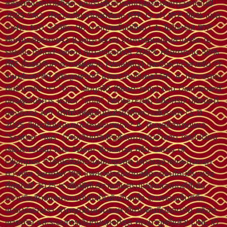
สล็อตที่แตกง่ายที่สุด และเริ่มต้นการลงทุนอย่างชาญฉลาดในปี
2025 FAQ: คำถามเกี่ยวกับสถิติและ RTP Q: ค่า RTP 96% แปล
ว่าฝาก 100 จะได้คืน 96 บาททุกครั้งใช่ไหม? A: ไม่ใช่ครับ! RTP
คือค่าเฉลี่ยระยะยาว (Long-term) จากการหมุนนับล้านครั้ง ใน
ระยะสั้น (Short-term) คุณอาจจะกำไร 200% หรือขาดทุน 50%
ก็ได้ ขึ้นอยู่กับค่าความผันผวน (Volatility) และจังหวะเวลาครับ Q:
Surebet789 รู้ข้อมูลพวกนี้ แสดงว่าปรับผลได้สิ? A: ในทางตรง
กันข้ามครับ เรา “อ่าน” ข้อมูลได้ (Read-only) ผ่าน Dashboard
ของผู้ให้บริการ แต่เรา “แก้ไข” (Write/Edit) ไม่ได้ครับ นี่คือข้อดี
ของระบบ API แท้ที่ทำให้ผู้เล่นมั่นใจได้ถึงความโปร่งใส Q: ปี
2025 มีแนวโน้มเกมแบบไหนจะมาแรง? A: ข้อมูลชี้ว่าเกมแนว
“Scatter Pays” (จ่ายเงินเมื่อสัญลักษณ์ครบจำนวน โดยไม่ต้อง
เรียงตามไลน์) แบบ Sweet Bonanza หรือ Gates of
Olympus กำลังได้รับความนิยมสูงสุด เพราะดูง่ายและลุ้นสนุก
กว่าครับ SureBet789 แพลตฟอร์มเกมสล็อตออนไลน์ที่มาแรง
ที่สุดในปี 2025 เราคือผู้ให้บริการเว็บตรงไม่ผ่านเอเย่นต์ที่เน้น
ความซื่อสัตย์และความมั่นใจเป็นอันดับหนึ่ง ตามคอนเซ็ปต์ชื่อ
แบรนด์ของเรา หากคุณกำลังมองหาที่เดิมพันที่ปลอดภัย สล็อต
แตกง่าย และระบบการเงินที่มั่นคงที่สุด คุณมาถูกที่แล้ว! LINE ID