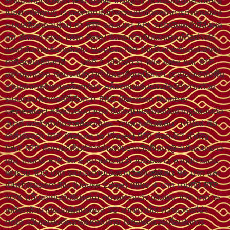
ลึกแบบหมดเปลือก (Exclusive Insight) ที่เว็บเอเย่นต์ส่วนใหญ่
ไม่อยากให้คุณรู้ เราจะพาคุณไปทำความเข้าใจกลไกการทำงานของ
ระบบสล็อตออนไลน์ ค่า RTP และระบบ API ว่าปัจจัยเหล่านี้ส่งผล
ต่อ อัตราการชนะ (Win Rate) ในกระเป๋าเงินของคุณได้อย่างไร
และทำไมการเลือกเล่นกับ Surebet789 ถึงเป็นการตัดสินใจที่คุ้ม
ค่าที่สุดในเชิงสถิติ บทที่ 1: เข้าใจคำว่า Win Rate และ RTP
อย่างถูกต้อง ก่อนจะไปดูว่าทำไมเราถึงเหนือกว่า เราต้องเข้าใจพื้น
ฐานของกลไกเกมสล็อตก่อน สล็อตแมชชีนออนไลน์ทำงานด้วย
ระบบคอมพิวเตอร์ที่เรียกว่า RNG (Random Number
Generator) หรือตัวสุ่มตัวเลข ซึ่งจะสุ่มผลลัพธ์นับล้านรูปแบบต่อ
วินาที แต่ตัวกำกับว่าสล็อตนั้นจะ “จ่ายเงินคืนผู้เล่น” เท่าไหร่ คือ
ค่าที่เรียกว่า RTP (Return to Player) RTP คืออะไร? สำคัญ
ไฉน? RTP คือเปอร์เซ็นต์การจ่ายเงินรางวัลคืนแก่ผู้เล่นในระยะยาว
เช่น: เกมที่มี RTP 96% หมายความว่า ในระยะยาว หากมีการเดิม
พันรวม 100 บาท ระบบจะจ่ายเงินรางวัลคืนสู่ผู้เล่น 96 บาท และ
เป็นกำไรของคาสิโน (House Edge) เพียง 4 บาท เกมที่มี RTP
50% (เว็บเอเย่นต์ปรับแต่ง) หมายความว่า เดิมพัน 100 บาท จะ
เหลือกลับมาถึงมือผู้เล่นเพียง 50 บาทเท่านั้น! ความจริงที่น่า
ตกใจ: เว็บเอเย่นต์หลายแห่งในไทย ใช้ซอฟต์แวร์เถื่อนในการ