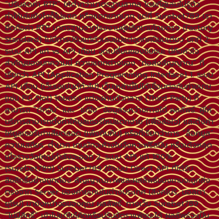
“ปรับลดค่า RTP” ให้ต่ำกว่ามาตรฐานสากล โดยที่ผู้เล่นไม่รู้ตัว
ทำให้เล่นยังไงก็ไม่แตก หรือแตกยากมาก แต่ที่ Surebet789 เรา
ยึดถือค่า RTP มาตรฐานจากโรงงานผู้ผลิตเกมโดยตรง (Factory
Standard) ไม่มีการปรับแก้ตัวเลขแม้แต่จุดทศนิยมเดียว บทที่ 2:
ระบบ API แท้ vs API เถื่อน จุดเปลี่ยนของชัยชนะ นี่คือหัวใจ
สำคัญของบทความนี้ ความแตกต่างของ “ท่อส่งสัญญาณ” ที่
เรียกว่า API (Application Programming Interface) 1. ระบบ
API เถื่อน (เว็บเอเย่นต์ทั่วไป) เว็บเหล่านี้ไม่ได้เชื่อมต่อกับค่ายเกม
(เช่น PG Slot) โดยตรง แต่จะผ่านตัวกลาง (Third Party) ที่
สามารถ “ดักจับ” และ “แก้ไข” ข้อมูลระหว่างทางได้ ผลลัพธ์: ผู้ให้
บริการสามารถตั้งค่าให้ยูสเซอร์ใหม่แตกง่าย (เพื่อล่อใจ) และตั้งค่า
ให้ยูสเซอร์เก่าเสียตลอด (เพื่อกินคืน) หรือที่เรียกว่าการ “ล็อคยูส”
ความเสถียร: ต่ำมาก เกมมักจะค้างในจังหวะฟรีสปิน หรือเด้งหลุด
เมื่อรางวัลใหญ่กำลังจะออก 2. ระบบ API แท้ 100%
(Surebet789) Surebet789 ใช้ระบบ Direct API ที่ได้รับ
ลิขสิทธิ์อย่างถูกต้อง สัญญาณภาพและผลลัพธ์ของเกมจะถูกส่ง
ตรงจาก Server ของค่ายเกมในต่างประเทศ (สิงคโปร์, มอลตา,
ยุโรป) มายังหน้าจอของคุณ ผลลัพธ์: ทางเว็บ Surebet789
“ไม่มีสิทธิ์” เข้าไปแก้ไขโค้ดหรือปรับอัตราแพ้ชนะได้ ผลลัพธ์จะเป็น