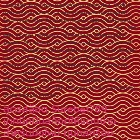
“คุณจะได้รับอัตราการชนะที่สูงที่สุดตามมาตรฐานโลก” โดยไม่มี
การโกงหรือดัดแปลงใดๆ หากคุณเบื่อหน่ายกับการเป็นผู้แพ้ใน
ระบบที่ถูกเอาเปรียบ ถึงเวลาแล้วที่จะย้ายมาสู่สนามรบที่ยุติธรรม
สมัครสมาชิก Surebet789 วันนี้ เพื่อสัมผัสพลังของ High Win
Rate ของจริง แล้วคุณจะรู้ว่ากำไรหลักแสน ไม่ไกลเกินเอื้อม!
SureBet789 แพลตฟอร์มเกมสล็อตออนไลน์ที่มาแรงที่สุดในปี
2025 เราคือผู้ให้บริการเว็บตรงไม่ผ่านเอเย่นต์ที่เน้นความซื่อสัตย์
และความมั่นใจเป็นอันดับหนึ่ง ตามคอนเซ็ปต์ชื่อแบรนด์ของเรา
หากคุณกำลังมองหาที่เดิมพันที่ปลอดภัย สล็อตแตกง่าย และ
ระบบการเงินที่มั่นคงที่สุด คุณมาถูกที่แล้ว! LINE ID :
@fortune88 โทร 086-333-5575 Copyright ©2025
SureBet789.com All right reserved. หน้าแรก สมัครสมาชิก
เข้าเล่น โปรโมชั่น ติดต่อเรา
สูตรสล็อต Surebet789
เทคนิคปั่นสล็อตให้แตกง่าย
สำหรับมือใหม่ ทุนหลักร้อย