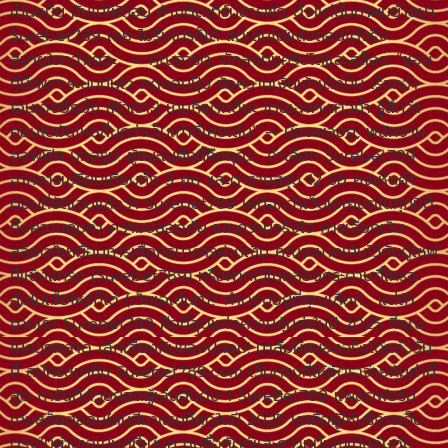
เป็นหมื่น มันไม่ให้ถอน อ้างติดเทิร์นสารพัด ตั้งแต่นั้นมาผมย้ายมา
Surebet789 เลย ไม่รับโปรก็ได้ แต่เล่นได้แล้วถอนได้จริง
สบายใจกว่าเยอะ” — คุณอาร์ต, นักลงทุนคริปโตและสล็อต “ชอบ
ที่นี่เพราะระบบมันไว กดถอนปุ๊บ ข้อความเงินเข้าเด้งปั๊บ เร็วกว่า
โอนเองอีกมั้ง (หัวเราะ) เกมก็แตกดีนะ โดยเฉพาะสาวถ้ำ รู้สึกว่า
คอมโบมันไหลลื่นกว่าเว็บเก่าที่เคยเล่น” — น้องพลอย, พนักงาน
ออฟฟิศ บทสรุป: ผู้ชนะในศึกนี้คือคุณ… ถ้าเลือก Surebet789
จากการเปรียบเทียบทั้ง 3 ยก และตารางสรุป 12 ข้อ คงเห็นคำ
ตอบที่ชัดเจนแล้วว่า Surebet789 เหนือกว่าเว็บเอเย่นต์ในทุกมิติ
ทั้งความคุ้มค่า ความปลอดภัย และความจริงใจ การเลือกเว็บ
สล็อตก็เหมือนการเลือกธนาคารฝากเงิน คุณจะฝากเงินไว้กับตู้เซฟ
ที่แข็งแกร่ง (Surebet789) หรือฝากไว้ในกล่องกระดาษที่ใครจะ
อุ้มไปเมื่อไหร่ก็ได้ (เว็บเอเย่นต์)? คำตอบอยู่ที่คุณเลือก… แต่ถ้า
ถามเรา Surebet789 คือที่สุดแห่งความคุ้มค่าในปี 2025 ที่คุณ
ไม่ควรพลาด เลิกเสี่ยงกับของปลอม! มาสัมผัสของจริงได้แล้ววัน
นี้ สมัครสมาชิก Surebet789.com เว็บตรงที่ให้อัตราจ่ายคุ้มค่าที่
สุด การันตีด้วยยอดผู้เล่นอันดับ 1 SureBet789 แพลตฟอร์ม
เกมสล็อตออนไลน์ที่มาแรงที่สุดในปี 2025 เราคือผู้ให้บริการเว็บ
ตรงไม่ผ่านเอเย่นต์ที่เน้นความซื่อสัตย์และความมั่นใจเป็นอันดับ