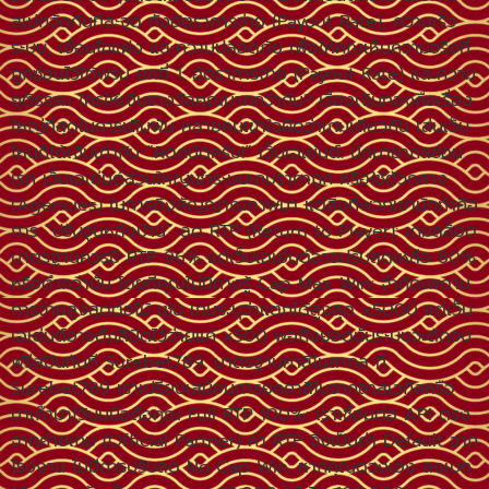
สเปกวัดกันทีละจุด ทั้งอัตราการจ่าย (Payout Rate), ความเร็ว
ระบบ, เงื่อนไขแฝง และความปลอดภัย เพื่อให้คุณเห็นความจริงที่
ถูกซ่อนไว้ใต้พรม ยกที่ 1: อัตราการจ่าย (Payout Rate) และความ
ยุติธรรม ใครให้เงินรางวัลคุณมากกว่ากัน? เรื่องเงินทองคือเรื่อง
ใหญ่ที่สุดในการเดิมพัน หลายคนเข้าใจผิดว่าเกมเดียวกัน เล่นเว็บ
ไหนก็ได้เงินเท่ากัน “ผิดถนัดครับ!” เว็บเอเย่นต์: นักมายากลซ่อน
เรท เว็บเอเย่นต์ส่วนใหญ่เช่าระบบเกมราคาถูก หรือใช้ตัวกลาง
(Agencies) ในการดึงสัญญาณภาพมา แต่สิ่งที่พวกเขามักทำคือ
การ “ปรับจูนหลังบ้าน” ลด RTP (Return to Player): เกมสล็อต
มาตรฐานควรมี RTP 96% แต่เว็บเอเย่นต์อาจปรับลดเหลือ 80%
หรือต่ำกว่านั้น โดยที่คุณไม่มีทางรู้ Cap Max Win: จำกัดเพดาน
การจ่ายสูงสุดต่อไม้ เช่น เกมระบุว่าแตกได้สูงสุด x5000 แต่เว็บ
เอเย่นต์อาจตั้งลิมิตไว้จ่ายแค่ x500 พอถึงยอดนั้นระบบจะตัดจบ
ฟรีสปินทันที Surebet789: มาตรฐานคาสิโนสากล ที่
Surebet789 เราเปรียบเสมือนการยกคาสิโนจากลาสเวกัสหรือ
มาเก๊ามาไว้บนมือถือคุณ Full RTP 100%: เราเชื่อมต่อ API ตรง
จากค่ายเกม (Official Partner) ค่า RTP จึงเป็นค่า Default จาก
โรงงาน ไม่มีการปรับลด No Cap Win: หากคุณดวงเฮง ลงเบท