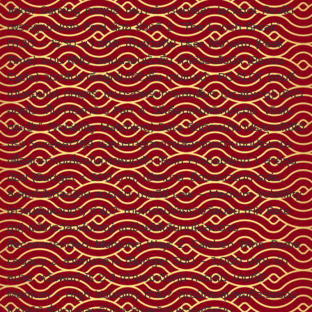
Joker Gaming กลยุทธ์: เหมาะสำหรับการล่า Jackpot ก้อนโต
เพราะคู่แข่งแย่ง Pool น้อย ช่วงที่ 2: “The Lunch Break”
(11:30 – 13:30 น.) สถิติ: เป็นช่วงที่มี User ใช้งานสูง (Peak
Time) ระบบ RNG จะหมุนรอบเร็วขึ้น ทำให้รอบโบนัส (Bonus
Cycle) วนกลับมาถึงผู้เล่นได้ไวขึ้น เกมแนะนำ: PG SLOT (เกมที่
เน้นคอมโบ) กลยุทธ์: เหมาะสำหรับการเล่นสั้นๆ (Scalping) เข้าไว
ออกไว เก็บกำไรค่าข้าว Part 4: วิธีเลือกเกมให้เหมาะกับ “เงินใน
กระเป๋า” (Volatility Matching) Data ที่ดีต้องนำมาประยุกต์ใช้ได้
จริง Surebet789 ขอแนะนำสูตรการเลือกเกมตามงบประมาณ
เพื่อลดความเสี่ยงในการหมดตัว (Ruin Probability) 1. สายทุน
น้อย (Budget < 500 บาท) เป้าหมาย: ยืดระยะเวลาการเล่น,
สะสมกำไรทีละน้อย ควรเล่น: เกมที่มี Low – Medium Volatility
(ความผันผวนต่ำ) ทำไม?: เกมเหล่านี้จ่ายรางวัลบ่อย (Hit Rate
สูง) แม้รางวัลจะไม่ใหญ่ แต่ช่วยให้เงินทุนไม่ลดฮวบ
Recommended: Mahjong Ways 2, Caishen Wins, Roma
Legacy 2. สายทุนกลาง (Budget 500 – 2,000 บาท) เป้า
หมาย: หวังผลกำไร 2-3 เท่าของเงินทุน ควรเล่น: เกมที่มี
Medium – High Volatility ทำไม?: คุณมีกระสุนพอที่จะรอรอบ
โบนัสได้ ซึ่งเกมกลุ่มนี้มักจะจ่ายหนักในช่วงฟรีสปิน