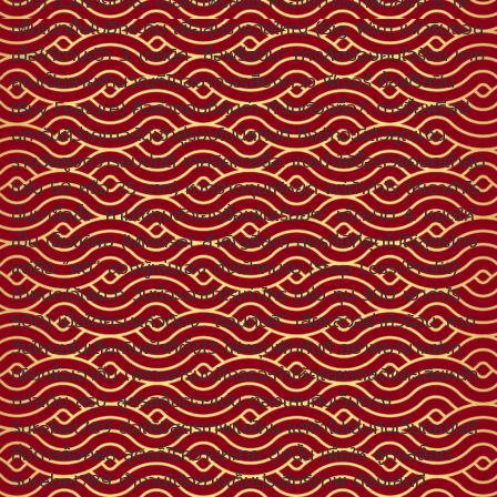
บาท) ช่วงโกยกำไร: เมื่อเข้าฟรีสปิน หรือได้กำไรมาพอสมควร ให้
เพิ่มเบทขึ้นไปอีกระดับ เพื่อลุ้นรางวัลใหญ่ (Big Win) แล้วรีบถอน
เมื่อได้ตามเป้า 3. เทคนิค “ซื้อฟรีสปิน” ทางลัดของคนใจร้อน หาก
คุณเป็นสายคำนวณที่ไม่อยากรอเสี่ยงดวง ฟีเจอร์ ซื้อฟรีสปิน
(Buy Feature) คือคำตอบที่คุ้มค่า ทำไมต้องซื้อ?: การซื้อฟรีสปิ
นการันตีว่าคุณจะได้เข้าสู่รอบโบนัสทันที ซึ่งมักจะมีตัวคูณเงิน
รางวัลสูงกว่ารอบปกติ เทคนิคการซื้อ: แนะนำให้ซื้อด้วยยอดต่ำสุด
(เช่น 50 หรือ 75 บาท) หากขาดทุนให้หยุด แต่ถ้ากำไร ให้เอากำไร
นั้นมาซื้อซ้ำ “ห้ามใช้ทุนตัวเองซื้อเพิ่มเรื่อยๆ” เด็ดขาด 4. หยุดให้
เป็น เย็นให้พอ (Mindset สำคัญที่สุด) สูตรที่ดีที่สุดไม่ใช่สูตรโกง
แต่คือ “สติ” ของผู้เล่นเอง ตั้งเป้าหมาย (Stop Loss/Profit):
กำหนดไว้เลยว่า วันนี้จะเอากำไรเท่าไหร่ (เช่น ทุน 300 เอากำไร
500) เมื่อได้ครบแล้วต้อง “ถอนทันที” เสียแล้วอย่าหัวร้อน: หาก
วันไหนเล่นเสียเกินเป้าที่ตั้งไว้ ให้หยุดพักทันที อย่าพยายามฝาก
เพิ่มเพื่อเอาคืน เพราะอารมณ์โกรธจะทำให้คุณขาดสติและเสียหนัก
กว่าเดิม สรุป: สูตรสล็อตจะแม่น ต้องเล่นกับเว็บตรง
Surebet789 ต่อให้มีสูตรเทพแค่ไหน แต่ถ้าไปเล่นกับเว็บเอเย่นต์
ที่มีการล็อคผล สูตรก็ไร้ความหมาย ดังนั้น เพื่อให้ สูตรสล็อต
Surebet789 ทำงานได้อย่างเต็มประสิทธิภาพ ต้องเล่นที่