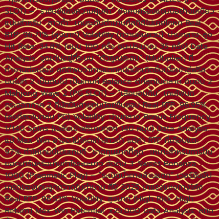
SLOT) – “ราชันย์แห่งความคุ้มค่า” ยังคงครองแชมป์อย่างเหนียว
แน่นสำหรับ “สาวถ้ำ” เกมระดับตำนานที่สถิติไม่เคยโกหก Real
RTP: 96.71% (สูงมาก) Volatility (ความผันผวน): ปานกลาง-สูง
Hit Rate: 34.8% (หมุน 100 ครั้ง ชนะประมาณ 35 ครั้ง) Data
Analysis: จุดเด่นอยู่ที่ระบบ “ตัวคูณสะสม” (Multiplier) ที่
ทำงานต่อเนื่อง สถิติพบว่าการแตกหนักมักเกิดขึ้นเมื่อเข้าสู่ฟรีส
ปินไม้ที่ 2 เป็นต้นไป เป็นเกมที่ Balance ดีที่สุดในตลาด อันดับ 2:
Mahjong Ways 2 (PG SLOT) – “เสือนอนกิน” เกมไพ่นก
กระจอกภาค 2 ที่นักปั่นสายทุนน้อยชื่นชอบ Real RTP: 96.95%
(สูงที่สุดในกลุ่ม PG) Volatility: ปานกลาง Bonus Frequency:
1/140 Spins (เฉลี่ยเข้าฟรีเกมทุกๆ 140 หมุน) Data Analysis:
แม้ Max Win อาจจะไม่โหดเท่าสาวถ้ำ แต่ค่า RTP ที่เกือบแตะ
97% ทำให้เกมนี้เป็นเกมที่ “ขาดทุนยากที่สุด” เหมาะสำหรับการปั้น
ยอดเทิร์นหรือเก็บกำไรระยะยาว อันดับ 3: Sweet Bonanza
1000 (Pragmatic Play) – “ระเบิดน้ำตาลล้านแตก” เวอร์ชันอัป
เกรดของเกมลูกกวาดในตำนาน ที่ปี 2025 มาแรงแซงทางโค้ง
Real RTP: 96.53% Volatility: สูงมาก (High Risk, High
Return) Max Win Potential: x25,000 Data Analysis: สถิติ