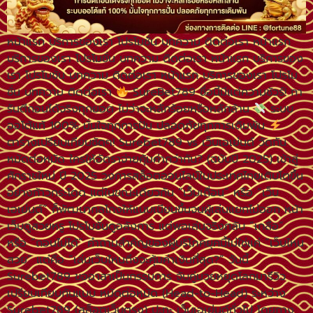
หน้าแรก บริการของเรา โปรโมชั่น บทความ ติดต่อเรา หน้าแรก
บริการของเรา โปรโมชั่น บทความ ติดต่อเรา หน้าแรก บริการของ
เรา โปรโมชั่น บทความ ติดต่อเรา หน้าแรก บริการของเรา โปรโม
ชั่น บทความ ติดต่อเรา
SureBet789 ชื่อนี้มีแต่ความชัวร์! กา
รันตีถอนได้จริงทุกยอด ไม่ว่าจะหลักร้อยหรือหลักล้าน
ระบบ
ออโต้แท้ 100% มั่นใจทุกการปั่น ปลอดภัยทุกการเดิมพัน
ตารางเปรียบเทียบชัดๆ! Surebet789 vs เว็บเอเย่นต์ วัดกัน
หมัดต่อหมัด ใครให้อัตราจ่ายคุ้มค่ากว่ากัน? (ฉบับปี 2025) เข้าสู่
ศักราชใหม่ ปี 2025 วงการสล็อตออนไลน์ในประเทศไทยเติบโตขึ้น
อย่างก้าวกระโดด แต่ในขณะเดียวกัน “เว็บเถื่อน” หรือ “เว็บ
เอเย่นต์” ก็พัฒนากลโกงให้แนบเนียนขึ้นจนผู้เล่นแยกไม่ออก หน้า
เว็บดูสวยหรู โปรโมชั่นดูอลังการ แต่พอเล่นจริงกลับ “เกลือ”
หรือ “ถอนไม่ได้” คำถามสำคัญของผู้บริโภคยุคนี้ไม่ใช่แค่ “เว็บไหน
สวย” แต่คือ “เล่นเว็บไหนถึงจะคุ้มค่าเงินที่สุด?” วันนี้
Surebet789 ขออาสาเป็นกรรมการ จับคู่มวยหยุดโลกมารีวิว
เปรียบเทียบกันแบบ หมัดต่อหมัด (Head-to-Head) ระหว่าง
Surebet789 (สล็อตเว็บตรง) ปะทะ เว็บเอเย่นต์ทั่วไป โดยกาง