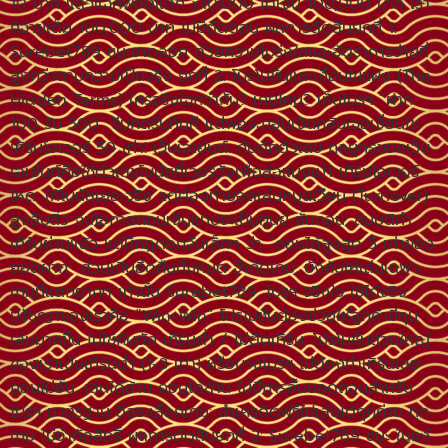
10 บาท แล้วแจ็คพอตแตก x10,000 ได้เงิน 100,000 บาท เรา
ก็จ่ายเต็ม 100,000 บาท ไม่มีตัดตอน ผลการตัดสินยกที่ 1:
Surebet789 ชนะขาดลอย ด้วยความโปร่งใสและอัตราการจ่ายที่
สูงกว่าตามความเป็นจริง ยกที่ 2: โปรโมชั่นและเงื่อนไขแฝง (The
Hidden Terms) ใครจริงใจกว่ากัน? เคยไหม? เห็นโปรฯ “ฝาก
100 รับ 500” รีบกดรับทันที แต่พอจะถอนเงินกลับเจอเงื่อนไข
เทิร์นโอเวอร์ 50 เท่า! เว็บเอเย่นต์: กับดักตัวเลข กลยุทธ์ของเว็บ
เอเย่นต์คือใช้ตัวเลขโบนัสที่เวอร์วังเพื่อล่อแมงเม่า เทิร์นโอเวอร์
โหด: ให้โบนัสเยอะจริง แต่ต้องทำยอดเล่นหมุนเวียน (Turnover)
สูงลิบลิ่ว จนโอกาสถอนเงินแทบจะเป็นศูนย์ อั้นถอน: สมมติทำ
เทิร์นผ่านแล้ว แต่มีกฎดอกจันเล็กๆ ว่า “ถอนได้สูงสุด 5 เท่าของ
ยอดฝาก” ส่วนเกินยึดคืนทั้งหมด จำกัดเกม: บังคับให้เล่นเฉพาะ
เกมที่แตกยากๆ เท่านั้น Surebet789: โปรฯ จริงใจ ใช้ได้จริง
ปรัชญาของเราคือ “Win-Win” โปรโมชั่นต้องช่วยให้ลูกค้ามีทุน
เล่นมากขึ้น ไม่ใช่กับดัก เทิร์นต่ำ / ไม่ติดเทิร์น: โปรโมชั่นส่วนใหญ่
ของเราเน้นเทิร์นต่ำ (1-3 เท่า) หรือบางโปรฯ ไม่ต้องทำเทิร์นเลย
ถอนไม่อั้น: เล่นได้ล้าน ถอนได้ล้าน ไม่มีการอั้นยอดถอนสำหรับ
โปรฯ มาตรฐาน อิสระเลือกเกม: นำเครดิตฟรีไปเล่นได้ทุกค่าย ทุก
เกม ไม่จำกัดสิทธิ์ ผลการตัดสินยกที่ 2: Surebet789 ชนะ ในแง่