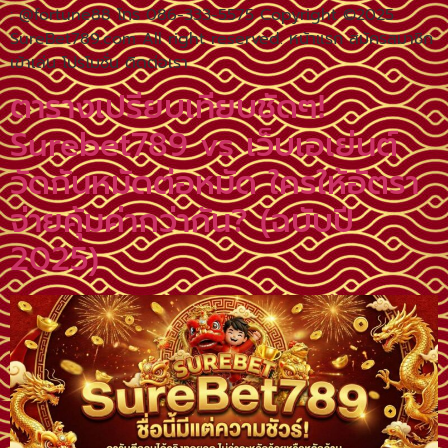
: @fortune88 โทร 086-333-5575 Copyright ©2025
SureBet789.com All right reserved. หน้าแรก สมัครสมาชิก
เข้าเล่น โปรโมชั่น ติดต่อเรา
ตารางเปรียบเทียบชัดๆ!
Surebet789 vs เว็บเอเย่นต์
วัดกันหมัดต่อหมัด ใครให้อัตรา
จ่ายคุ้มค่ากว่ากัน? (ฉบับปี
2025)