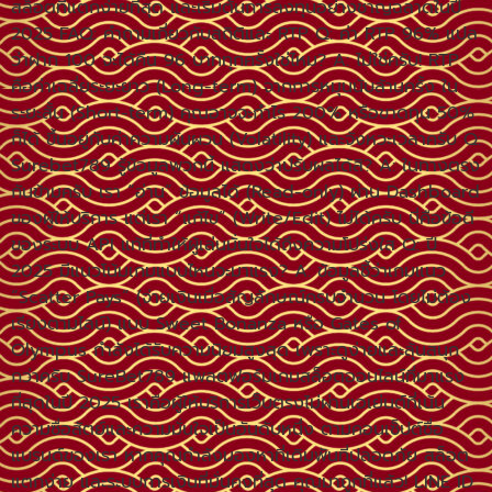
สล็อตที่แตกง่ายที่สุด และเริ่มต้นการลงทุนอย่างชาญฉลาดในปี
2025 FAQ: คำถามเกี่ยวกับสถิติและ RTP Q: ค่า RTP 96% แปล
ว่าฝาก 100 จะได้คืน 96 บาททุกครั้งใช่ไหม? A: ไม่ใช่ครับ! RTP
คือค่าเฉลี่ยระยะยาว (Long-term) จากการหมุนนับล้านครั้ง ใน
ระยะสั้น (Short-term) คุณอาจจะกำไร 200% หรือขาดทุน 50%
ก็ได้ ขึ้นอยู่กับค่าความผันผวน (Volatility) และจังหวะเวลาครับ Q:
Surebet789 รู้ข้อมูลพวกนี้ แสดงว่าปรับผลได้สิ? A: ในทางตรง
กันข้ามครับ เรา “อ่าน” ข้อมูลได้ (Read-only) ผ่าน Dashboard
ของผู้ให้บริการ แต่เรา “แก้ไข” (Write/Edit) ไม่ได้ครับ นี่คือข้อดี
ของระบบ API แท้ที่ทำให้ผู้เล่นมั่นใจได้ถึงความโปร่งใส Q: ปี
2025 มีแนวโน้มเกมแบบไหนจะมาแรง? A: ข้อมูลชี้ว่าเกมแนว
“Scatter Pays” (จ่ายเงินเมื่อสัญลักษณ์ครบจำนวน โดยไม่ต้อง
เรียงตามไลน์) แบบ Sweet Bonanza หรือ Gates of
Olympus กำลังได้รับความนิยมสูงสุด เพราะดูง่ายและลุ้นสนุก
กว่าครับ SureBet789 แพลตฟอร์มเกมสล็อตออนไลน์ที่มาแรง
ที่สุดในปี 2025 เราคือผู้ให้บริการเว็บตรงไม่ผ่านเอเย่นต์ที่เน้น
ความซื่อสัตย์และความมั่นใจเป็นอันดับหนึ่ง ตามคอนเซ็ปต์ชื่อ
แบรนด์ของเรา หากคุณกำลังมองหาที่เดิมพันที่ปลอดภัย สล็อต
แตกง่าย และระบบการเงินที่มั่นคงที่สุด คุณมาถูกที่แล้ว! LINE ID