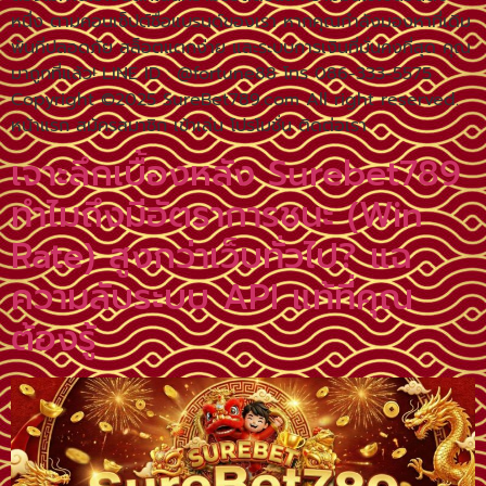
หนึ่ง ตามคอนเซ็ปต์ชื่อแบรนด์ของเรา หากคุณกำลังมองหาที่เดิม
พันที่ปลอดภัย สล็อตแตกง่าย และระบบการเงินที่มั่นคงที่สุด คุณ
มาถูกที่แล้ว! LINE ID : @fortune88 โทร 086-333-5575
Copyright ©2025 SureBet789.com All right reserved.
หน้าแรก สมัครสมาชิก เข้าเล่น โปรโมชั่น ติดต่อเรา
เจาะลึกเบื้องหลัง Surebet789
ทำไมถึงมีอัตราการชนะ (Win
Rate) สูงกว่าเว็บทั่วไป? แฉ
ความลับระบบ API แท้ที่คุณ
ต้องรู้