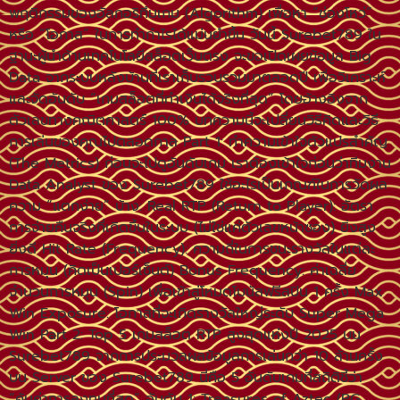
พฤติกรรมของอัลกอริทึมเกม (Algorithm) เพื่อหา “ช่องโหว่”
หรือ “โอกาส” ในการทำกำไรได้แม่นยำขึ้น วันนี้ Surebet789 ใน
ฐานะผู้นำด้านเทคโนโลยีสล็อตเว็บตรง จะขอเปิดเผยข้อมูล Big
Data จากระบบหลังบ้านที่เราเก็บรวบรวมมาตลอดปี เพื่อวิเคราะห์
และจัดอันดับ “เกมสล็อตที่ทำเงินได้จริงที่สุด” โดยอ้างอิงจาก
ตัวเลขทางคณิตศาสตร์ 100% บทความนี้จะเปลี่ยนวิธีคิดและวิธี
การเล่นของคุณไปตลอดกาล Part 1: ทำความเข้าใจตัวแปรสำคัญ
(The Metrics) ก่อนจะไปดูอันดับเกม เราต้องเข้าใจก่อนว่าทีมงาน
Data Analyst ของ Surebet789 ใช้อะไรเป็นเกณฑ์ในการวัดผล
ความ “แตกง่าย” บ้าง: Real RTP (Return to Player): อัตรา
การจ่ายคืนจริงที่เกิดขึ้นในระบบ (ไม่ใช่แค่ตัวเลขหน้าซอง) ยิ่งสูง
ยิ่งดี Hit Rate (Frequency): ความถี่ในการชนะรางวัลในแต่ละ
การหมุน (คิดเป็นเปอร์เซ็นต์) Bonus Frequency: ค่าเฉลี่ย
จำนวนการหมุน (Spin) เพื่อเข้าสู่โหมดโบนัสฟรีสปิน 1 ครั้ง Max
Win Exposure: โอกาสที่จะเกิดรางวัลใหญ่ระดับ Super Mega
Win Part 2: Top 5 เกมสล็อต RTP สูงสุดแห่งปี 2025 บน
Surebet789 จากการประมวลผลข้อมูลการเล่นกว่า 10 ล้านครั้ง
บน Server ของ Surebet789 นี่คือ 5 อันดับเกมที่สถิติชี้ว่า
“คุ้มค่าการลงทุนที่สุด” อันดับ 1: Treasures of Aztec (PG