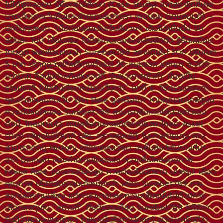
ไม่ได้พูดลอยๆ นี่คือกรณีศึกษา (Case Study) จากสมาชิกที่เคย
บาดเจ็บจากเว็บอื่นและย้ายมาเล่นกับเรา คุณบอย (นามสมมติ) –
นักปั่นทุนหนัก “เมื่อก่อนผมเล่นเว็บสีม่วงๆ เติมไปหมื่นนึง ปั่น
สปินละ 100 เงียบกริบ ไม่มีสแกตเตอร์ลงเลยสักตัว รู้สึกเหมือน
โดนดูด พอเพื่อนแนะนำ Surebet789 ลองเติมไป 500 ปรับเบท
5 บาท ปรากฏว่าเข้าฟรีเกมตั้งแต่ 20 หมุนแรก แตกมา 3,000
กว่าบาท คือมันต่างกันชัดเจนที่ ‘จังหวะการเข้าทำ’ มันดูเป็น
ธรรมชาติ ไม่ใช่กินเรียบเหมือนเว็บเก่า” บทที่ 6: วิธีตรวจสอบว่า
คุณกำลังเล่นกับเว็บ Win Rate สูงหรือไม่? หากคุณอยากพิสูจน์
ความโปร่งใสของ Surebet789 สามารถสังเกตได้ด้วยตัวเอง
ดังนี้: โหลดเกมไว: เกมสล็อตของแท้ต้องใช้เวลาโหลด Asset
ต่างๆ เพียงไม่กี่วินาที URL ตรวจสอบได้: ในบางค่ายเกม คุณ
สามารถกดดู History หรือรายละเอียด จะเห็นลิงก์ต้นทางที่มา
จาก Domain ของค่ายเกมโดยตรง ความลื่นไหลของภาพ:
Frame Rate ของเกมต้องสูง ภาพต้องไม่ฉีกขาด บทสรุป: เลือก
คุณภาพ เลือกอัตราชนะที่เหนือกว่า เลือก Surebet789 การ
ลงทุนมีความเสี่ยง แต่เราสามารถลดความเสี่ยงนั้นได้ด้วยการ
เลือกลงทุนใน “สถานที่” ที่ยุติธรรมที่สุด Surebet789 ไม่ได้กา
รันตีว่าคุณจะชนะทุกตา (เพราะนั่นคือการโกหก) แต่เราการันตีว่า